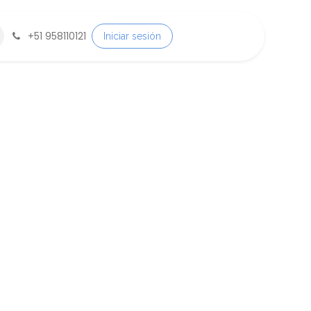
+
51 958110121
Iniciar sesión