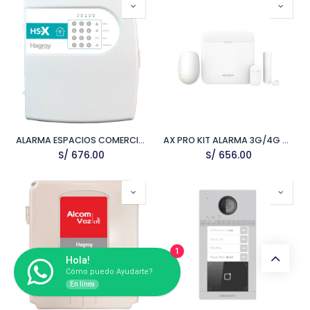
ALARMA ESPACIOS COMERCIALES HS-X
AX PRO KIT ALARMA 3G/4G 48 ZONAS. INCLUYE PANEL, PIR, MAGN Y PULSADOR
S/
676.00
S/
656.00
1
Hola!
Cómo puedo Ayudarte?
En línea