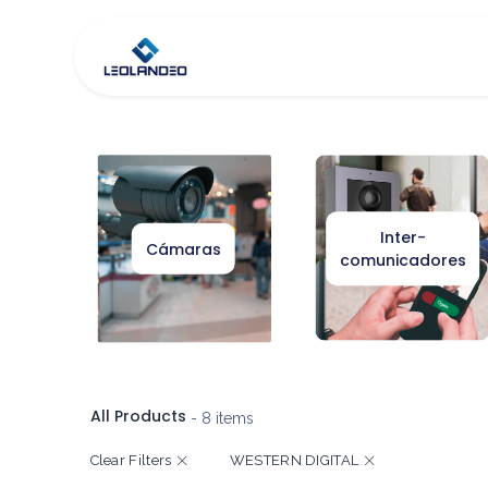
Inicio
Tienda
Co
Inter
-
Cámaras
comunicadores
All Products
- 8 items
Clear Filters
WESTERN DIGITAL