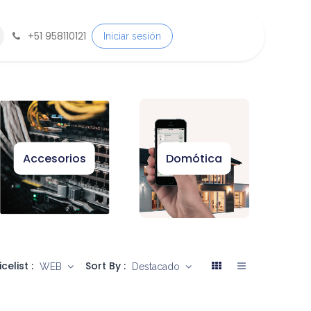
+
51 958110121
Iniciar sesión
Accesorios
Domótica
icelist :
Sort By :
WEB
Destacado