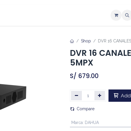
ntáctenos
Shop
DVR 16 CANALES
DVR 16 CANAL
5MPX
S/
679.00
Add 
Compare
Marca
:
DAHUA