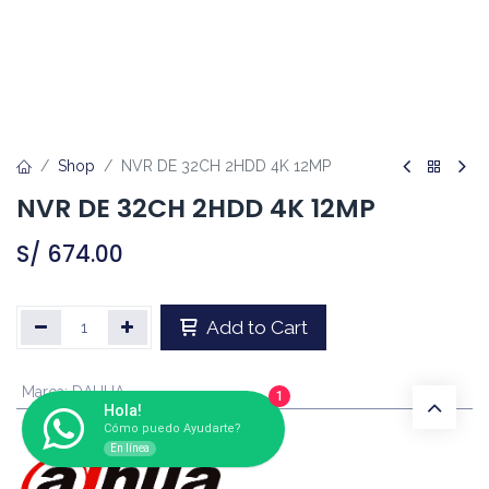
Shop
NVR DE 32CH 2HDD 4K 12MP
NVR DE 32CH 2HDD 4K 12MP
S/
674.00
Add to Cart
Marca
:
DAHUA
1
Hola!
Cómo puedo Ayudarte?
En línea