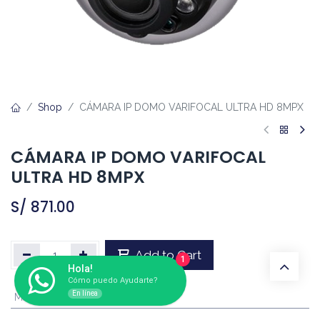
Shop
CÁMARA IP DOMO VARIFOCAL ULTRA HD 8MPX
CÁMARA IP DOMO VARIFOCAL
ULTRA HD 8MPX
S/
871.00
Add to Cart
1
Hola!
Cómo puedo Ayudarte?
En línea
Marca
:
DAHUA