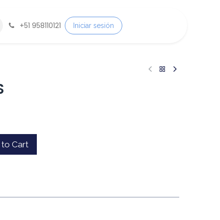
+
51 958110121
Iniciar sesión
S
to Cart