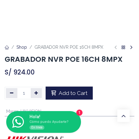
Shop
GRABADOR NVR POE 16CH 8MPX
GRABADOR NVR POE 16CH 8MPX
S/
924.00
Add to Cart
Marca
:
HIKVISION
1
Hola!
Cómo puedo Ayudarte?
En línea