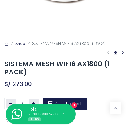
Shop
SISTEMA MESH WIFI6 AX1800 (1 PACK)
SISTEMA MESH WIFI6 AX1800 (1
PACK)
S/
273.00
Add to Cart
1
Hola!
Cómo puedo Ayudarte?
En línea
Marca
:
TP-LINK