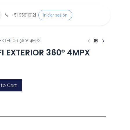
+
51 958110121
Iniciar sesión
 EXTERIOR 360º 4MPX
I EXTERIOR 360º 4MPX
to Cart