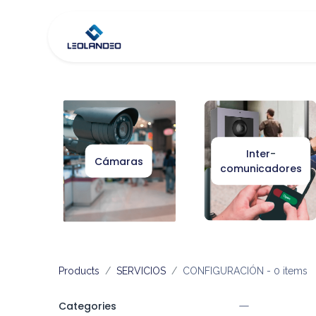
Inicio
Tienda
Co
Inter
-
Cámaras
comunicadores
Products
SERVICIOS
CONFIGURACIÓN
- 0 items
Categories