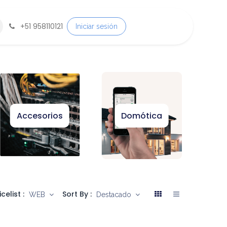
+
51 958110121
Iniciar sesión
Accesorios
Domótica
icelist :
Sort By :
WEB
Destacado