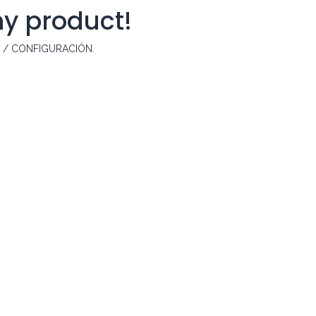
ny product!
S / CONFIGURACIÓN
.