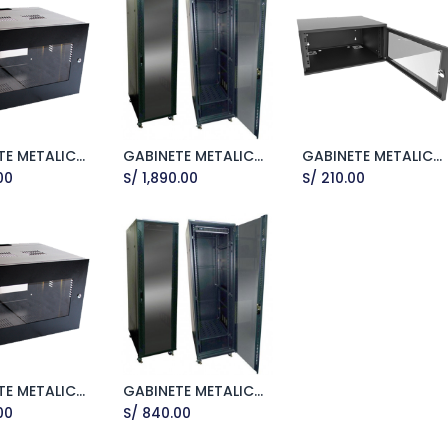
GABINETE METALICO PARA PARED 8RU
GABINETE METALICO DE PISO 32RU
GABINETE METALICO PARA PARED 6RU
dd to Cart
Add to Cart
Add to Cart
00
S/
1,890.00
S/
210.00
GABINETE METALICO PARA PARED 10RU
GABINETE METALICO DE PISO 24RU CON RUEDAS
dd to Cart
Add to Cart
00
S/
840.00