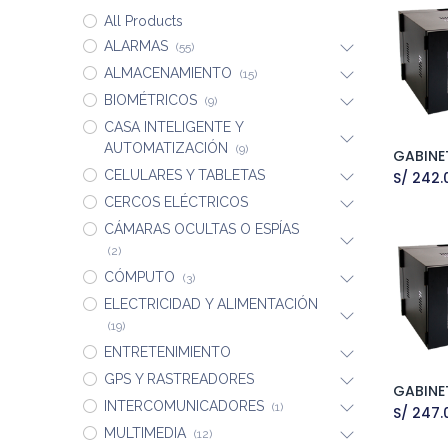
All Products
ALARMAS
(55)
ALMACENAMIENTO
(15)
BIOMÉTRICOS
(9)
CASA INTELIGENTE Y
AUTOMATIZACIÓN
(9)
A
CELULARES Y TABLETAS
S/
242.
CERCOS ELÉCTRICOS
CÁMARAS OCULTAS O ESPÍAS
(2)
CÓMPUTO
(3)
ELECTRICIDAD Y ALIMENTACIÓN
(19)
ENTRETENIMIENTO
GPS Y RASTREADORES
A
INTERCOMUNICADORES
(1)
S/
247.
MULTIMEDIA
(12)