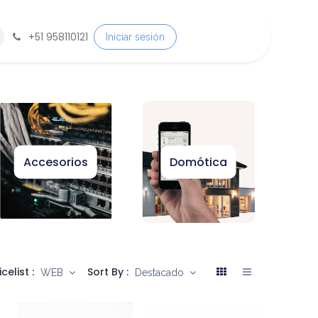
+
51 958110121
Iniciar sesión
Accesorios
Domótica
icelist :
Sort By :
WEB
Destacado