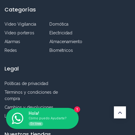
Categorías
Video Vigilancia
Domótica
Video porteros
Electricidad
Alarmas
Almacenamiento
Redes
Biométricos
Legal
Políticas de privacidad
Términos y condiciones de
compra
Cambios y devoluciones
1
Hola!
Libro de reclamaciones
Cómo puedo Ayudarte?
En línea
Nuestras tiendas