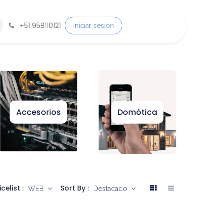
+
51 958110121
Iniciar sesión
Accesorios
Domótica
icelist :
Sort By :
WEB
Destacado