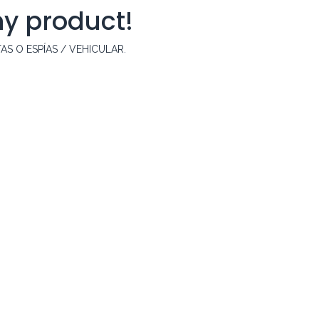
ny product!
S O ESPÍAS / VEHICULAR
.