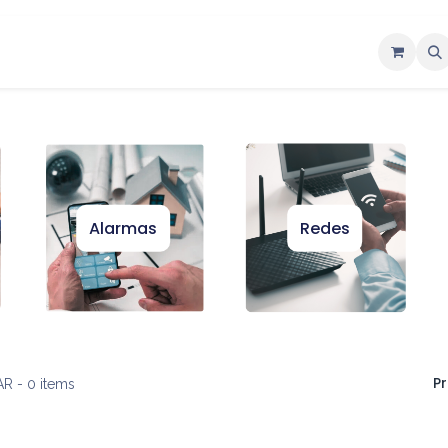
ntáctenos
Alarmas
Redes
Pr
AR
- 0 items