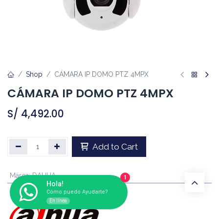
Shop
CÁMARA IP DOMO PTZ 4MPX
CÁMARA IP DOMO PTZ 4MPX
S/
4,492.00
Add to Cart
Marca
:
DAHUA
1
Hola!
Cómo puedo Ayudarte?
En línea