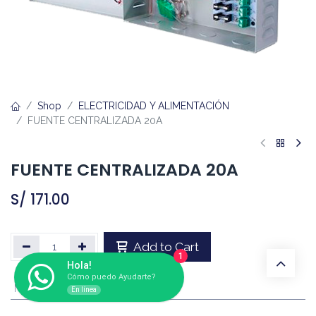
Shop
ELECTRICIDAD Y ALIMENTACIÓN
FUENTE CENTRALIZADA 20A
FUENTE CENTRALIZADA 20A
S/
171.00
Add to Cart
1
Hola!
Cómo puedo Ayudarte?
Marca
:
SIN MARCA - GENÉRICO
En línea